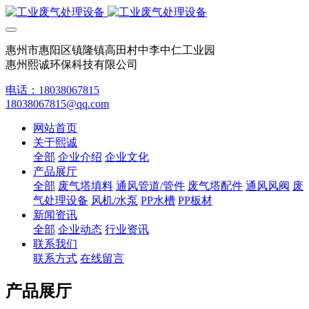
惠州市惠阳区镇隆镇高田村中李中仁工业园
惠州熙诚环保科技有限公司
电话：18038067815
18038067815@qq.com
网站首页
关于熙诚
全部
企业介绍
企业文化
产品展厅
全部
废气塔填料
通风管道/管件
废气塔配件
通风风阀
废
气处理设备
风机/水泵
PP水槽
PP板材
新闻资讯
全部
企业动态
行业资讯
联系我们
联系方式
在线留言
产品展厅