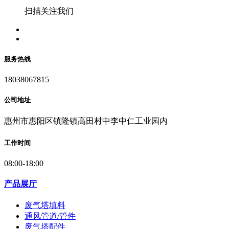
扫描关注我们
服务热线
18038067815
公司地址
惠州市惠阳区镇隆镇高田村中李中仁工业园内
工作时间
08:00-18:00
产品展厅
废气塔填料
通风管道/管件
废气塔配件