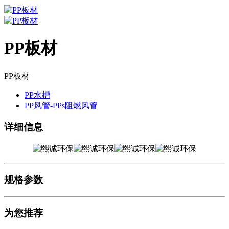
PP板材
PP板材
PP水槽
PP风管-PPs阻燃风管
详细信息
规格参数
为您推荐